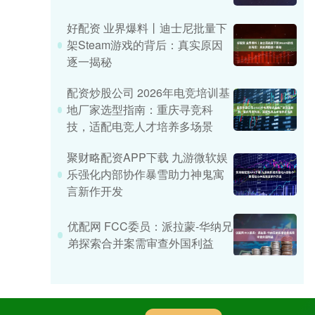
好配资 业界爆料丨迪士尼批量下
架Steam游戏的背后：真实原因
逐一揭秘
配资炒股公司 2026年电竞培训基
地厂家选型指南：重庆寻竞科
技，适配电竞人才培养多场景
聚财略配资APP下载 九游微软娱
乐强化内部协作暴雪助力神鬼寓
言新作开发
优配网 FCC委员：派拉蒙-华纳兄
弟探索合并案需审查外国利益