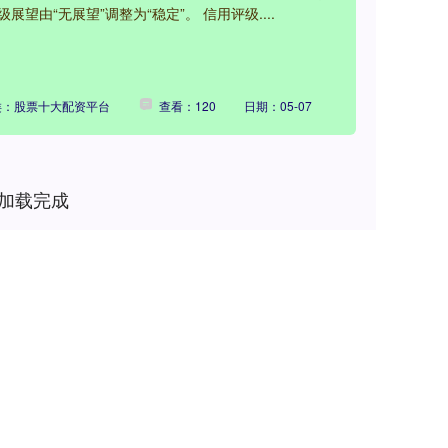
展望由“无展望”调整为“稳定”。 信用评级....
类：股票十大配资平台
查看：120
日期：05-07
加载完成