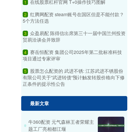
在线股票杠杆官网 T+0操作技巧图解
1
红腾网配资 steam账号在国区但是不能付款？
2
5个方法任选
众盈易配 陈得信出席第三十一届中国兰州投资
3
贸易洽谈会并致辞
赛岳恒配资 集团公司2025年第二批标准科技
4
项目通过专家评审
股票怎么配资的 武进不锈: 江苏武进不锈股份
5
有限公司关于”武进转债“预计触发转股价格向下修
正条件的提示性公告
最新文章
牛360配资 元气森林王者荣耀主
题工厂亮相都江堰