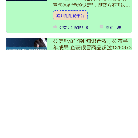
室气体的“危险认定”，即官方不再认定
温室气体对人类健康和福祉构成威胁。
鑫月配配资平台
如果该提案最终获得通....
分类：配配网配资
查看：88
公信配资官网 知识产权厅公布半
年成果 查获假冒商品超过1310373
件
据泰媒报道，泰国知识产权厅厅长努萨
拉女士表示，过去6个月，该厅联合警
察和权利人代表，持续打击侵犯知识产
权行为，重点整治在线平台与曼谷知名
公信配资官网
商场的假货销售，特别是针....
分类：配配网配资
查看：180
智云理财配资官网 美国冷冻超 30
年胚胎成功孕育男婴，创下新纪录
_阿彻德_皮尔斯_孩子
8 月 3 日消息，上周，美国俄亥俄州一
对夫妇迎来了一名男婴，该男婴由一枚