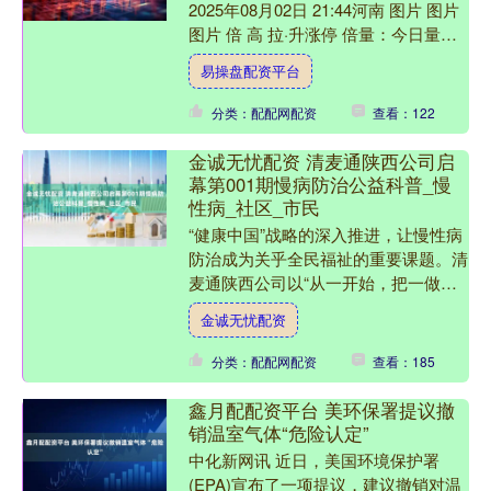
2025年08月02日 21:44河南 图片 图片
图片 倍 高 拉·升涨停 倍量：今日量是
昨日量的一倍以上 高量：就是1号到....
易操盘配资平台
分类：配配网配资
查看：122
金诚无忧配资 清麦通陕西公司启
幕第001期慢病防治公益科普_慢
性病_社区_市民
“健康中国”战略的深入推进，让慢性病
防治成为关乎全民福祉的重要课题。清
麦通陕西公司以“从一开始，把一做
大；从心出发，用心做事”为初心，近
金诚无忧配资
日正式启动第001期慢性....
分类：配配网配资
查看：185
鑫月配配资平台 美环保署提议撤
销温室气体“危险认定”
中化新网讯 近日，美国环境保护署
(EPA)宣布了一项提议，建议撤销对温