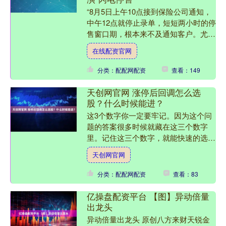
“8月5日上午10点接到保险公司通知，
中午12点就停止录单，短短两小时的停
售窗口期，根本来不及通知客户。尤其
上海地区投保还需双录，更不可能出现
在线配资官网
集中购买的情况。”....
分类：配配网配资
查看：149
天创网官网 涨停后回调怎么选
股？什么时候能进？
这3个数字你一定要牢记。因为这个问
题的答案很多时候就藏在这三个数字
里。记住这三个数字，就能快速的选出
相应的标的。那究竟是哪三个数字呢？
天创网官网
老弟我入市最开始的那几年，....
分类：配配网配资
查看：83
亿操盘配资平台 【图】异动倍量
出龙头
异动倍量出龙头 原创八方来财天锐金