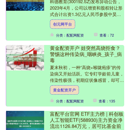
科德教育(300192.SZ)发布异动公告，
2023年4月，公司以增资和股权转让形
式合计出资1.3亿元人民币参股中昊芯
英（杭州）科技有限公司。截至本公告
创元网平台
披露日，....
分类：配配网配资
查看：72
黄金配资开户 娃突然高烧拒食？
警惕这种传染病_咽峡炎_孩子_病
毒
夏末秋初，一种“高烧+喉咙疱疹”的传
染病又开始活跃。它专盯学龄前儿童，
传染性极强，初期症状像感冒，却可能
让孩子疼到拒绝喝水吃饭。这就是疱疹
黄金配资开户
性咽峡炎。 一、什么是....
分类：配配网配资
查看：135
富配平台官网 ETF主力榜 | 科创板
人工智能ETF(588930)主力资金净
流出1126.84万元，居可比基金前