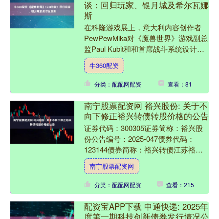
谈：回归玩家、银月城及希尔瓦娜
斯
在科隆游戏展上，意大利内容创作者
PewPewMika对《魔兽世界》游戏副总
监Paul Kubit和和首席战斗系统设计师
Jade Martin进行了采访，聊到12....
牛360配资
分类：配配网配资
查看：81
南宁股票配资网 裕兴股份: 关于不
向下修正裕兴转债转股价格的公告
证券代码：300305证券简称：裕兴股
份公告编号：2025-047债券代码：
123144债券简称：裕兴转债江苏裕兴
薄膜科技股份有限公司本公司及董事会
南宁股票配资网
全体成员保证....
分类：配配网配资
查看：215
配资宝APP下载 申通快递: 2025年
度第一期科技创新债券发行情况公