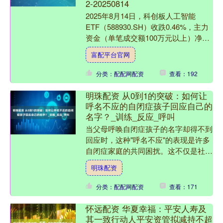
2-20250814
2025年8月14日，科创板人工智能
ETF（588930.SH）收跌0.46%，主力
资金（单笔成交额100万元以上）净流
出1126.84万元，居可比基金前2。 ....
富配平台官网
分类：配配网配资
查看：192
明珠配资 从0到1的突破：如何让
呼名不应的自闭症孩子回应自己的
名字？_训练_反应_呼叫
当父母呼唤自闭症孩子的名字却得不到
回应时，这种"呼名不应"的表现是许多
自闭症家庭的共同困扰。这不仅是社交
障碍的典型特征，更直接影响孩子的安
明珠配资
全意识和学习能力。以下....
分类：配配网配资
查看：171
怀远配资 华夏幸福：平安人寿及
其一致行动人平安资管拟减持不超