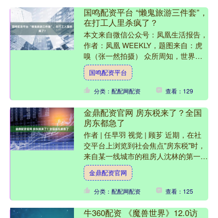
国鸣配资平台 “懒鬼旅游三件套”，
在打工人里杀疯了？
本文来自微信公众号：凤凰生活报告，
作者：凤凰 WEEKLY，题图来自：虎
嗅（张一然拍摄） 众所周知，世界上
只有两种旅游人：特种兵，和懒鬼。
国鸣配资平台
一个人在年轻的时候，....
分类：配配网配资
查看：129
金鼎配资官网 房东税来了？全国
房东都急了
作者 | 任早羽 视觉 | 顾芗 近期，在社
交平台上浏览到社会焦点"房东税"时，
来自某一线城市的租房人沈林的第一反
应是：羊毛出在羊身上。 在沈林看
金鼎配资官网
来，这笔在网友....
分类：配配网配资
查看：125
牛360配资 《魔兽世界》12.0访