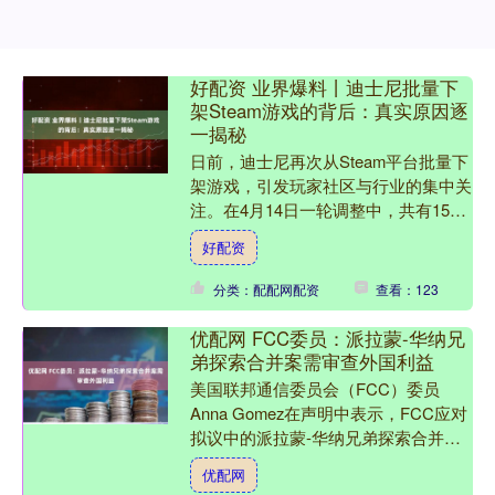
好配资 业界爆料丨迪士尼批量下
架Steam游戏的背后：真实原因逐
一揭秘
日前，迪士尼再次从Steam平台批量下
架游戏，引发玩家社区与行业的集中关
注。在4月14日一轮调整中，共有15款
作品从商店消失，叠加年初已下架内
好配资
容，累计数量已接近....
分类：配配网配资
查看：123
优配网 FCC委员：派拉蒙-华纳兄
弟探索合并案需审查外国利益
美国联邦通信委员会（FCC）委员
Anna Gomez在声明中表示，FCC应对
拟议中的派拉蒙-华纳兄弟探索合并案
背后的外国利益进行审查。 声明称，
优配网
根据联邦法律，外....