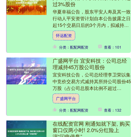
过3%股份
华夏幸福公告，股东平安人寿及其一致
行动人平安资管计划自本公告披露之日
起15个交易日后的3个月内，拟减持所
持股份不超过117411610股，占公司总
怀远配资
股本比例不超过....
分类：配配网配资
查看：101
广盛网平台 宜安科技：公司总经
理减持45万股公司股份
宜安科技公告，公司总经理李卫荣以集
中竞价交易方式减持其所持公司股份45
万股（占公司总股本比例不超过
0.0652%）。 举报 第一财经广告合
广盛网平台
作，请点击这里此内容为....
分类：配配网配资
查看：132
在线配资官网 刚通知就下架, 购买
窗口仅两小时! 2.0%分红险上
演“闪电停售”