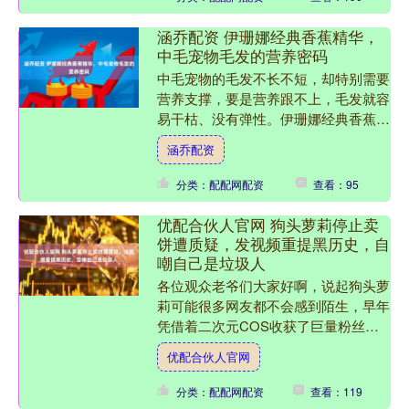
涵乔配资 伊珊娜经典香蕉精华，
中毛宠物毛发的营养密码
中毛宠物的毛发不长不短，却特别需要
营养支撑，要是营养跟不上，毛发就容
易干枯、没有弹性。伊珊娜经典香蕉精
华，就像中毛宠物毛发的营养密码，能
涵乔配资
精准补充所需营养。 这款....
分类：配配网配资
查看：95
优配合伙人官网 狗头萝莉停止卖
饼遭质疑，发视频重提黑历史，自
嘲自己是垃圾人
各位观众老爷们大家好啊，说起狗头萝
莉可能很多网友都不会感到陌生，早年
凭借着二次元COS收获了巨量粉丝，
但是在事业发展的上升期却遭到了前男
优配合伙人官网
友公布黑料，随后狗头萝莉....
分类：配配网配资
查看：119