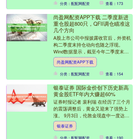
分类：配配网配资
查看：173
尚盈网配资APP下载 二季度新进
重仓股超800只，QFII调仓瞄准这
几个方向
A股上市公司中报披露收官后，外资机
构二季度末持仓动向也随之浮现。
Wind数据显示，截至今年二季度末，
QFII（合格境外机构投资者）合计重仓
尚盈网配资APP下载
1145家A股公司....
分类：配配网配资
查看：154
银泰证券 国际金价创下历史新高
黄金股ETF年内大赚超60%
证券时报记者 裴利瑞 在经历了三个月
的震荡调整后，黄金又迎来了强势上
涨。 9月3日，伦敦金现盘中一度达到
3546.9美元/盎司，突破3500美元的关
银泰证券
键点位，在此....
分类：配配网配资
查看：190