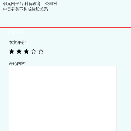
创元网平台 科德教育：公司对
中昊芯英不构成控股关系
相关评论
本文评分
*
评论内容
*