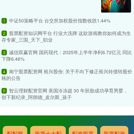
中证50策略平台 台交所加权股价指数收跌1.44%
1
股票配资知识网平台 行业大洗牌 这款游戏教你如何成为生
2
存专家_三国_天下_职业
诚信双赢官网 国药现代：2025年上半年净利6.72亿元 同比
3
下降6.46%
南宁股票配资网 裕兴股份: 关于不向下修正裕兴转债转股价
4
格的公告
智云理财配资官网 美国冷冻超 30 年胚胎成功孕育男婴，
5
创下新纪录_阿彻德_皮尔斯_孩子
配配网
股票十大配
配资股票
股票配资