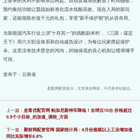
上赛季的失利不影响东山再起。自动攻城系统解放了时间枷锁，
预约集结功能让盟战如标准化流水线般高效。现在入局的新玩
家，还能领取价值千元的礼包，享受"新手保护期"的从容布局。
当新能源汽车行业上演"十存其一"的残酷剧本时，《三国：谋定
天下》用六大职业体系和自动减负设计，为每位玩家撑起保护
伞。这里没有技术壁垒的鸿沟，20抽保底的良心机制让橙将唾手
可得。
发布于：云南省
配配网配资提示：文章来自网络，不代表本站观点。
上一篇：
垒富优配官网 帕加尼新神车降临！全球仅10台 价格超过
0.5个小目标_的加速_调校_方面
下一篇：
聚财网配资官网 国家统计局：6月份规模以上工业增加值
同比实际增长6.8%