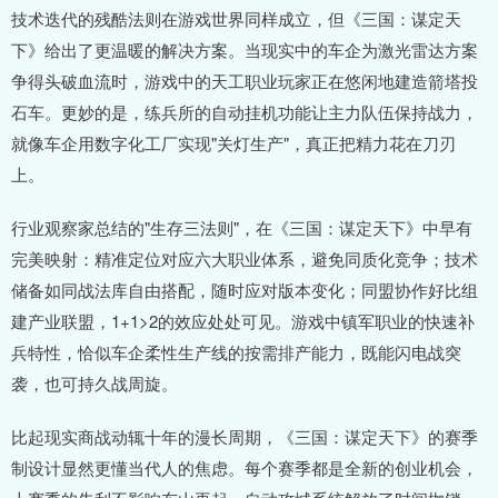
技术迭代的残酷法则在游戏世界同样成立，但《三国：谋定天
下》给出了更温暖的解决方案。当现实中的车企为激光雷达方案
争得头破血流时，游戏中的天工职业玩家正在悠闲地建造箭塔投
石车。更妙的是，练兵所的自动挂机功能让主力队伍保持战力，
就像车企用数字化工厂实现"关灯生产"，真正把精力花在刀刃
上。
行业观察家总结的"生存三法则"，在《三国：谋定天下》中早有
完美映射：精准定位对应六大职业体系，避免同质化竞争；技术
储备如同战法库自由搭配，随时应对版本变化；同盟协作好比组
建产业联盟，1+1>2的效应处处可见。游戏中镇军职业的快速补
兵特性，恰似车企柔性生产线的按需排产能力，既能闪电战突
袭，也可持久战周旋。
比起现实商战动辄十年的漫长周期，《三国：谋定天下》的赛季
制设计显然更懂当代人的焦虑。每个赛季都是全新的创业机会，