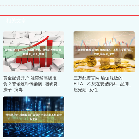
相关文章
黄金配资开户 娃突然高烧拒
三万配资官网 瑜伽服版的
食？警惕这种传染病_咽峡炎_
FILA，不想在安踏内斗_品牌_
孩子_病毒
赵光勋_女性