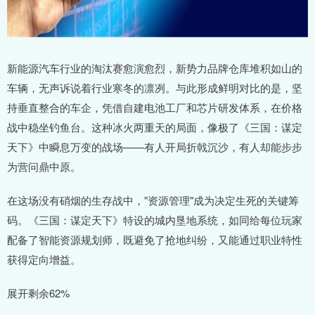
新能源汽车行业的淘汰赛愈演愈烈，新势力品牌仓库堆积如山的
车辆，无声诉说着行业寒冬的凛冽。与此形成鲜明对比的是，坚
持垂直整合的车企，凭借自建电池工厂和芯片研发体系，在价格
战中稳坐钓鱼台。这种冰火两重天的局面，像极了《三国：谋定
天下》中瞬息万变的战场——有人开局折戟沉沙，有人却能步步
为营问鼎中原。
在这场没有硝烟的生存战中，"资源管理"成为决定生死的关键筹
码。《三国：谋定天下》特设的城内垦地系统，如同给每位玩家
配备了智能资源规划师，既避免了抢地纠纷，又能通过职业特性
获得定向增益。
展开剩余62%