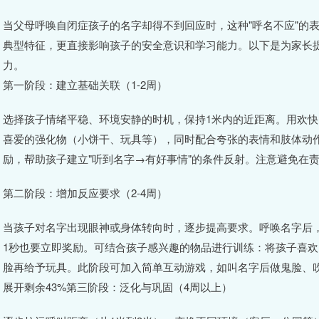
当父母呼唤自闭症孩子的名字却得不到回应时，这种"呼名不应"的
典型特征，更直接影响孩子的安全意识和学习能力。以下是为家长
力。
第一阶段：建立基础关联（1-2周）
选择孩子情绪平稳、环境安静的时机，保持1米内的近距离。用欢快
喜爱的强化物（小饼干、玩具等），同时配合夸张的表情和肢体动作。
励，帮助孩子建立"听到名字→有好事情"的条件反射。注意避免在
第二阶段：增加反应要求（2-4周）
当孩子对名字出现眼神或身体转向时，逐步提高要求。呼唤名字后
1秒也要立即奖励。可结合孩子感兴趣的物品进行训练：将孩子喜
脸再给予玩具。此阶段可加入简单互动游戏，如叫名字后做鬼脸、
展开剩余43%第三阶段：泛化与巩固（4周以上）