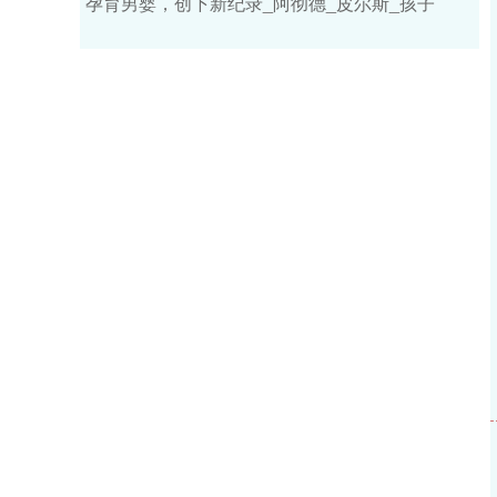
孕育男婴，创下新纪录_阿彻德_皮尔斯_孩子