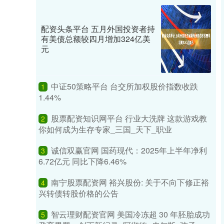
配资头条平台 五月外国投资者持
有美债总额较四月增加324亿美
元
中证50策略平台 台交所加权股价指数收跌
1
1.44%
股票配资知识网平台 行业大洗牌 这款游戏教
2
你如何成为生存专家_三国_天下_职业
诚信双赢官网 国药现代：2025年上半年净利
3
6.72亿元 同比下降6.46%
南宁股票配资网 裕兴股份: 关于不向下修正裕
4
兴转债转股价格的公告
智云理财配资官网 美国冷冻超 30 年胚胎成功
5