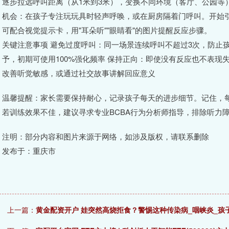
逐步拉远呼叫距离（从1米到3米），变换不同环境（客厅、公园等
机会：在孩子专注玩玩具时轻声呼唤，或在厨房隔着门呼叫。开始引
可配合视觉提示卡，用"耳朵听""眼睛看"的图片提醒反应步骤。
关键注意事项 避免过度呼叫：同一场景连续呼叫不超过3次，防止
予，初期可使用100%强化频率 保持正向：即使没有反应也不表现
改善听觉敏感，或通过社交故事讲解回应意义
温馨提醒：家长需要保持耐心，记录孩子每天的进步细节。记住，
若训练效果不佳，建议寻求专业BCBA行为分析师指导，排除听力
注明：部分内容和图片来源于网络，如涉及版权，请联系删除
发布于：重庆市
上一篇：
黄金配资开户 娃突然高烧拒食？警惕这种传染病_咽峡炎_孩