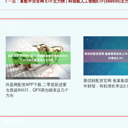
下一篇：
富配平台官网 ETF主力榜 | 科创板人工智能ETF(588930)主
相关文章
聚优财配资官网 雀巢集
尚盈网配资APP下载 二季度新进重
年财报：有机增长率达2.
仓股超800只，QFII调仓瞄准这几个
方向
相关评论