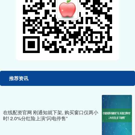
推荐资讯
在线配资官网 刚通知就下架, 购买窗口仅两小
时! 2.0%分红险上演“闪电停售”