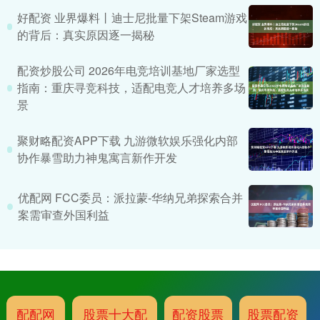
好配资 业界爆料丨迪士尼批量下架Steam游戏
的背后：真实原因逐一揭秘
配资炒股公司 2026年电竞培训基地厂家选型
指南：重庆寻竞科技，适配电竞人才培养多场
景
聚财略配资APP下载 九游微软娱乐强化内部
协作暴雪助力神鬼寓言新作开发
优配网 FCC委员：派拉蒙-华纳兄弟探索合并
案需审查外国利益
配配网
股票十大配
配资股票
股票配资