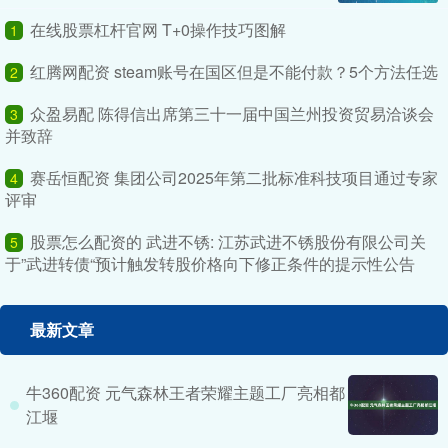
在线股票杠杆官网 T+0操作技巧图解
1
红腾网配资 steam账号在国区但是不能付款？5个方法任选
2
众盈易配 陈得信出席第三十一届中国兰州投资贸易洽谈会
3
并致辞
赛岳恒配资 集团公司2025年第二批标准科技项目通过专家
4
评审
股票怎么配资的 武进不锈: 江苏武进不锈股份有限公司关
5
于”武进转债“预计触发转股价格向下修正条件的提示性公告
最新文章
牛360配资 元气森林王者荣耀主题工厂亮相都
江堰