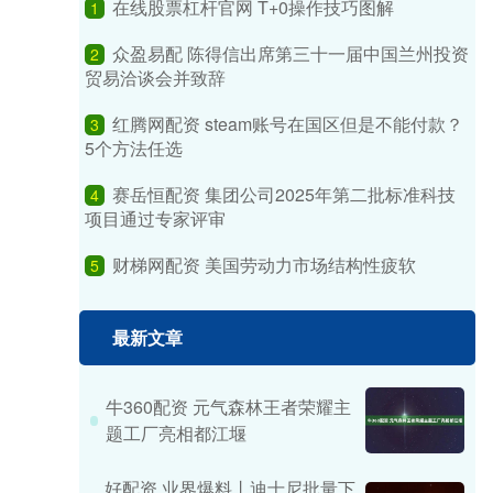
在线股票杠杆官网 T+0操作技巧图解
1
众盈易配 陈得信出席第三十一届中国兰州投资
2
贸易洽谈会并致辞
红腾网配资 steam账号在国区但是不能付款？
3
5个方法任选
赛岳恒配资 集团公司2025年第二批标准科技
4
项目通过专家评审
财梯网配资 美国劳动力市场结构性疲软
5
最新文章
牛360配资 元气森林王者荣耀主
题工厂亮相都江堰
好配资 业界爆料丨迪士尼批量下