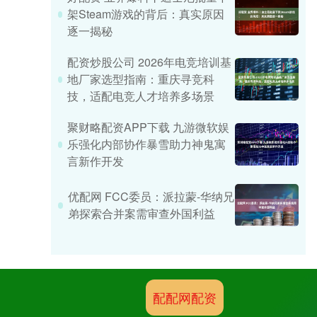
架Steam游戏的背后：真实原因
逐一揭秘
配资炒股公司 2026年电竞培训基
地厂家选型指南：重庆寻竞科
技，适配电竞人才培养多场景
聚财略配资APP下载 九游微软娱
乐强化内部协作暴雪助力神鬼寓
言新作开发
优配网 FCC委员：派拉蒙-华纳兄
弟探索合并案需审查外国利益
配配网配资