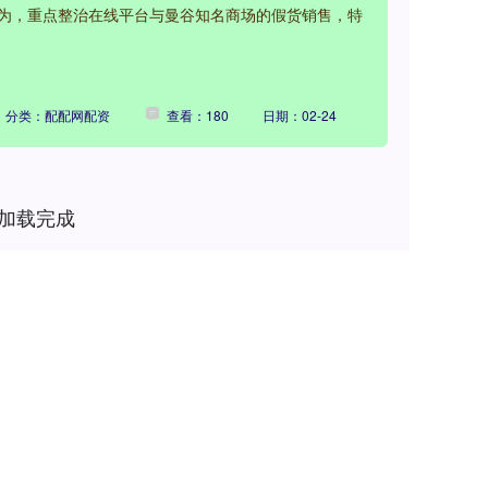
为，重点整治在线平台与曼谷知名商场的假货销售，特
分类：配配网配资
查看：180
日期：02-24
加载完成