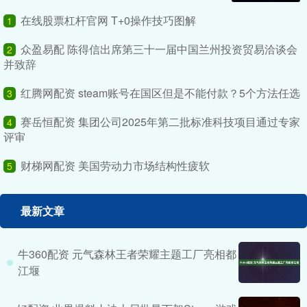
在线股票杠杆官网 T+0操作技巧图解
1
众盈易配 陈得信出席第三十一届中国兰州投资贸易洽谈会
2
并致辞
红腾网配资 steam账号在国区但是不能付款？5个方法任选
3
赛岳恒配资 集团公司2025年第二批标准科技项目通过专家
4
评审
财梯网配资 美国劳动力市场结构性疲软
5
最新文章
牛360配资 元气森林王者荣耀主题工厂亮相都
江堰