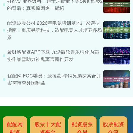
好配资 业界爆料丨迪士尼批量下架Steam游戏
的背后：真实原因逐一揭秘
配资炒股公司 2026年电竞培训基地厂家选型
指南：重庆寻竞科技，适配电竞人才培养多场
景
聚财略配资APP下载 九游微软娱乐强化内部
协作暴雪助力神鬼寓言新作开发
优配网 FCC委员：派拉蒙-华纳兄弟探索合并
案需审查外国利益
配配网
股票十大配
配资股票
股票配资
配资
资平台
交易
交流